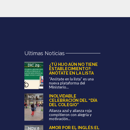
Últimas Noticias
¿TÚ HIJO AÚN NO TIENE
DIC 29
ESTABLECIMIENTO?:
ANÓTATE EN LA LISTA
“Anótate en la lista” es una
nueva plataforma del
Ministerio...
INOLVIDABLE
NOV 8
CELEBRACIÓN DEL “DÍA
DEL COLEGIO”
Alianza azul y alianza roja
compitieron con alegría y
motivación...
AMOR POR EL INGLÉS:EL
NOV 8